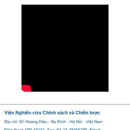
Viện Nghiên cứu Chính sách và Chiến lược
Địa chỉ: 6C Hoàng Diệu - Ba Đình - Hà Nội - Việt Nam
Điện thoại: 080.44161. Fax: 84-24-38456795. Email: