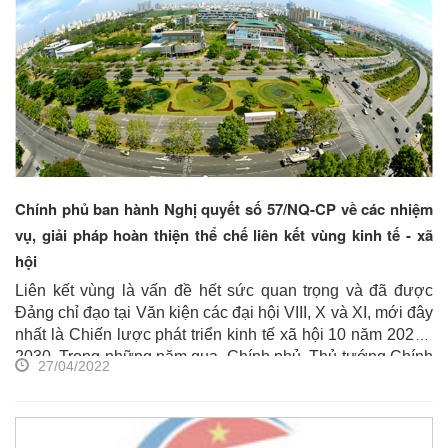
Chính phủ ban hành Nghị quyết số 57/NQ-CP về các nhiệm
vụ, giải pháp hoàn thiện thể chế liên kết vùng kinh tế - xã
hội
Liên kết vùng là vấn đề hết sức quan trọng và đã được
Đảng chỉ đạo tại Văn kiện các đại hội VIII, X và XI, mới đây
nhất là Chiến lược phát triển kinh tế xã hội 10 năm 2021 -
2030. Trong những năm qua, Chính phủ, Thủ tướng Chính
27/04/2022
phủ và các bộ, ngành đã quan tâm, từng bước hoàn thiện,
cụ thể hóa các chủ trương, chính sách giúp thúc đẩy liên
kết vùng. Các chủ thể liên quan, bao gồm các bộ, ngành,
địa phương và cộng đồng doanh nghiệp, hợp tác xã, hiệp