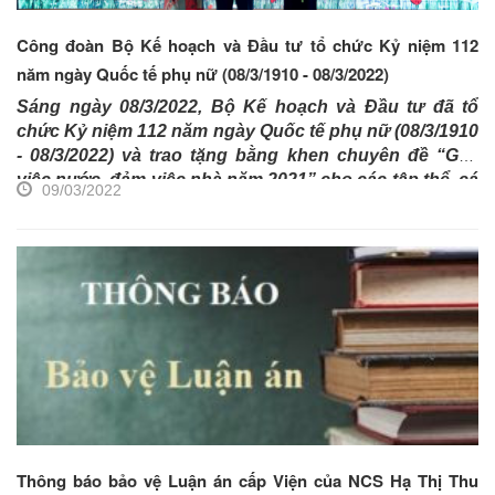
Công đoàn Bộ Kế hoạch và Đầu tư tổ chức Kỷ niệm 112
năm ngày Quốc tế phụ nữ (08/3/1910 - 08/3/2022)
Sáng ngày 08/3/2022, Bộ Kế hoạch và Đầu tư đã tổ
chức Kỷ niệm 112 năm ngày Quốc tế phụ nữ (08/3/1910
- 08/3/2022) và
trao tặng bằng khen chuyên đề “Giỏi
việc nước, đảm việc nhà năm 2021” cho các tập thể, cá
09/03/2022
nhân đã có thành tích xuất sắc của Bộ Kế hoạch và
Đầu tư. Bà Trần Thị Hồng Minh, Ủy viên Trung ương
Hội Liên hiệp phụ nữ Việt Nam, Viện trưởng, Viện
Nghiên cứu quản lý kinh tế Trung ương (CIEM) tham
dự buổi Lễ...
Thông báo bảo vệ Luận án cấp Viện của NCS Hạ Thị Thu