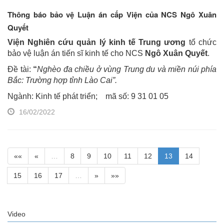
Thông báo bảo vệ Luận án cấp Viện của NCS Ngô Xuân
Quyết
Viện Nghiên cứu quản lý kinh tế Trung ương
tổ chức
bảo vệ luận án tiến sĩ kinh tế cho NCS
Ngô Xuân Quyết
.
Đề tài:
“
Nghèo đa chiều ở vùng Trung du và miền núi phía
Bắc: Trường hợp tỉnh Lào Cai
”.
Ngành: Kinh tế phát triển; mã số: 9 31 01 05
16/02/2022
««
«
…
8
9
10
11
12
13
14
15
16
17
…
»
»»
Video