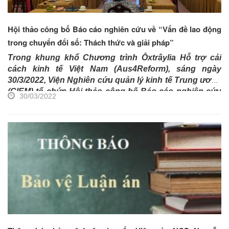
Hội thảo công bố Báo cáo nghiên cứu về “Vấn đề lao động
trong chuyển đổi số: Thách thức và giải pháp”
Trong khung khổ Chương trình Ôxtrâylia Hỗ trợ cải
cách kinh tế Việt Nam (Aus4Reform), sáng ngày
30/3/2022, Viện Nghiên cứu quản lý kinh tế Trung ương
(CIEM) tổ chức Hội thảo công bố Báo cáo nghiên cứu
30/03/2022
về “Vấn đề lao động trong chuyển đổi số: Thách thức
và giải pháp” nhằm
đề xuất một số giải pháp giải quyết
vấn đề lao động để thúc đẩy quá trình chuyển đổi số ở
Việt Nam. Hội thảo tổ chức dưới hình thức trực tuyến
kết hợp trực tiếp, đảm bảo đầy đủ các bước an toàn
chống dịch Covid-19. TS. Đặng Đức Anh, Phó Viện
trưởng CIEM chủ trì hội thảo...