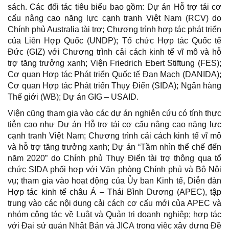
sách. Các đối tác tiêu biểu bao gồm: Dự án Hỗ trợ tái cơ
cấu nâng cao năng lực cạnh tranh Việt Nam (RCV) do
Chính phủ Australia tài trợ; Chương trình hợp tác phát triển
của Liên Hợp Quốc (UNDP); Tổ chức Hợp tác Quốc tế
Đức (GIZ) với Chương trình cải cách kinh tế vĩ mô và hỗ
trợ tăng trưởng xanh; Viện Friedrich Ebert Stiftung (FES);
Cơ quan Hợp tác Phát triển Quốc tế Đan Mạch (DANIDA);
Cơ quan Hợp tác Phát triển Thụy Điển (SIDA); Ngân hàng
Thế giới (WB); Dự án GIG – USAID.
Viện cũng tham gia vào các dự án nghiên cứu có tính thực
tiễn cao như Dự án Hỗ trợ tái cơ cấu nâng cao năng lực
cạnh tranh Việt Nam; Chương trình cải cách kinh tế vĩ mô
và hỗ trợ tăng trưởng xanh; Dự án “Tầm nhìn thể chế đến
năm 2020” do Chính phủ Thụy Điển tài trợ thông qua tổ
chức SIDA phối hợp với Văn phòng Chính phủ và Bộ Nội
vụ; tham gia vào hoạt động của Ủy ban Kinh tế, Diễn đàn
Hợp tác kinh tế châu Á – Thái Bình Dương (APEC), tập
trung vào các nội dung cải cách cơ cấu mới của APEC và
nhóm công tác về Luật và Quản trị doanh nghiệp; hợp tác
với Đại sứ quán Nhật Bản và JICA trong việc xây dựng Đề