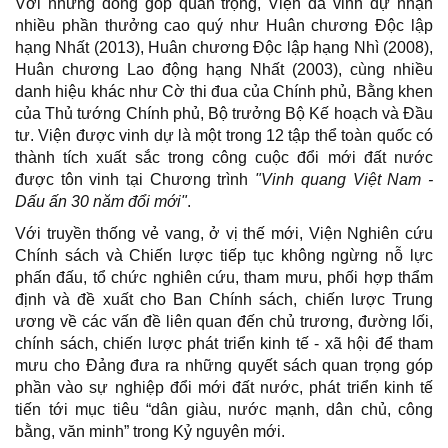
Với những đóng góp quan trọng, Viện đã vinh dự nhận
nhiều phần thưởng cao quý như Huân chương Độc lập
hạng Nhất (2013), Huân chương Độc lập hạng Nhì (2008),
Huân chương Lao động hạng Nhất (2003), cùng nhiều
danh hiệu khác như Cờ thi đua của Chính phủ, Bằng khen
của Thủ tướng Chính phủ, Bộ trưởng Bộ Kế hoạch và Đầu
tư. Viện được vinh dự là một trong 12 tập thể toàn quốc có
thành tích xuất sắc trong công cuộc đổi mới đất nước
được tôn vinh tại Chương trình
"Vinh quang Việt Nam -
Dấu ấn 30 năm đổi mới"
.
Với truyền thống vẻ vang, ở vị thế mới, Viện Nghiên cứu
Chính sách và Chiến lược tiếp tục không ngừng nỗ lực
phấn đấu, tổ chức nghiên cứu, tham mưu, phối hợp thẩm
định và đề xuất cho Ban Chính sách, chiến lược Trung
ương về các vấn đề liên quan đến chủ trương, đường lối,
chính sách, chiến lược phát triển kinh tế - xã hội để tham
mưu cho Đảng đưa ra những quyết sách quan trọng góp
phần vào sự nghiệp đổi mới đất nước, phát triển kinh tế
tiến tới mục tiêu “dân giàu, nước mạnh, dân chủ, công
bằng, văn minh” trong Kỷ nguyên mới.