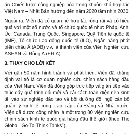
án Chiến lược công nghiệp hóa trong khuôn khổ hợp tác
Việt Nam – Nhật Bản hướng đến năm 2020 tầm nhìn 2030.
Ngoài ra, Viện đã có quan hệ hợp tác rộng rãi và có hiệu
quả với một số nước và tổ chức quốc tế như: Pháp, Anh,
Úc, Canada, Trung Quốc, Singapore, Quỹ Tiền tệ quốc tế
(IMF), Tổ chức Lao động quốc tế (ILO), Ngân hàng phát
triển châu Á (ADB) v.v. là thành viên của Viện Nghiên cứu
ASEAN và Đông Á (ERIA).
3. THAY CHO LỜI KẾT
Với gần 50 năm hình thành và phát triển, Viện đã khẳng
định vai trò là cơ quan nghiên cứu chính sách hàng đầu
của Việt Nam. Viện đã đóng góp trực tiếp và gián tiếp vào
thúc đẩy quá trình đổi mới và cải cách toàn diện nền kinh
tế; vào sự nghiệp đào tạo và bồi dưỡng đội ngũ cán bộ
quản lý kinh tế trung, cao cấp của Đảng và Nhà nước.
Viện đã được công nhận là một trong 80 viện nghiên cứu
chính sách kinh tế quốc gia hàng đầu thế giới (theo The
Global "Go-To-Think-Tanks").