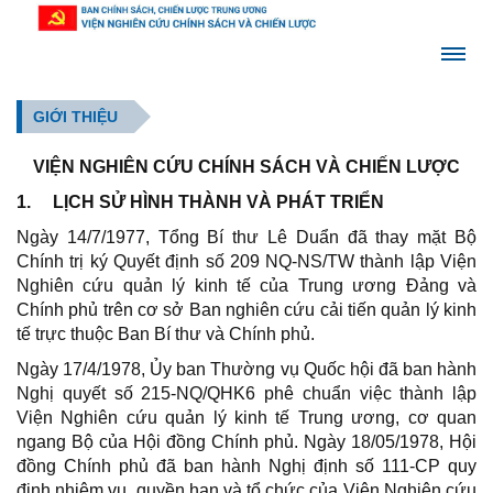
GIỚI THIỆU
VIỆN NGHIÊN CỨU CHÍNH
SÁCH VÀ CHIẾN LƯỢC
1.
LỊCH SỬ HÌNH THÀNH VÀ PHÁT TRIỂN
Ngày 14/7/1977, Tổng Bí thư Lê Duẩn đã thay mặt Bộ
Chính trị ký Quyết định số 209 NQ-NS/TW thành lập Viện
Nghiên cứu quản lý kinh tế của Trung ương Đảng và
Chính phủ trên cơ sở Ban nghiên cứu cải tiến quản lý kinh
tế trực thuộc Ban Bí thư và Chính phủ.
Ngày 17/4/1978, Ủy ban Thường vụ Quốc hội đã ban hành
Nghị quyết số 215-NQ/QHK6 phê chuẩn việc thành lập
Viện Nghiên cứu quản lý kinh tế Trung ương, cơ quan
ngang Bộ của Hội đồng Chính phủ. Ngày 18/05/1978, Hội
đồng Chính phủ đã ban hành Nghị định số 111-CP quy
định nhiệm vụ, quyền hạn và tổ chức của Viện Nghiên cứu