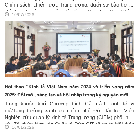
Chính sách, chiến lược Trung ương, dưới sự bảo trợ và
chỉ đạo chuyên môn của Hội đồng Khoa học Ban Chính
10/07/2026
sách, chiến lược Trung ương, Viện Nghiên cứu Chính
sách và Chiến lược phối hợp với Liên Chi hội Bất động
sản công nghiệp Việt Nam và Công ty Cổ phần IEC
Consulting tổ chức thành công Diễn đàn Phát triển Khu
công nghiệp Việt Nam năm 2026
...
Hội thảo “Kinh tế Việt Nam năm 2024 và triển vọng năm
2025: Đổi mới, sáng tạo và hội nhập trong kỷ nguyên mới
Trong khuôn khổ Chương trình Cải cách kinh tế vĩ
mô/Tăng trưởng xanh do chính phủ Đức tài trợ, Viện
Nghiên cứu quản lý kinh tế Trung ương (CIEM) phối hợp
với Tổ chức Hợp tác Quốc tế Đức GIZ tổ chức Hội thảo
16/01/2025
“
Kinh tế Việt Nam năm 2024 và triển vọng năm 2025:
Đổi mới, sáng tạo và hội nhập trong kỷ nguyên mới
”.