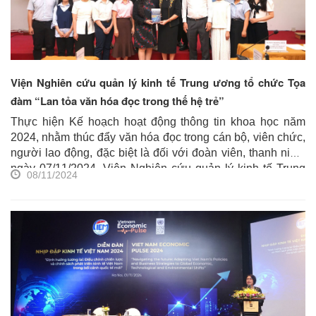
Viện Nghiên cứu quản lý kinh tế Trung ương tổ chức Tọa
đàm “Lan tỏa văn hóa đọc trong thế hệ trẻ”
Thực hiện Kế hoạch hoạt động thông tin khoa học năm
2024, nhằm thúc đẩy văn hóa đọc trong cán bộ, viên chức,
người lao động, đặc biệt là đối với đoàn viên, thanh niên,
ngày 07/11/2024, Viện Nghiên cứu quản lý kinh tế Trung
08/11/2024
ương (CIEM) tổ chức Tọa đàm với chủ đề “Lan tỏa văn
hóa đọc trong thế hệ trẻ”. Tọa đàm có sự tham dự của TS.
Trần Thị Hồng Minh, Viện trưởng CIEM, ông Nguyễn Hoa
Cương, Phó Viện trưởng, lãnh đạo và viên chức Trung
tâm Thông tin kinh tế - xã hội, BCH chi đoàn thanh niên và
các viên chức, đoàn viên thanh niên trẻ của Viện...