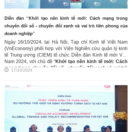
Diễn đàn “Khởi tạo nền kinh tế mới: Cách mạng trong
chuyển đổi số - chuyển đổi xanh và vai trò tiên phong của
doanh nghiệp”
Ngày 16/10/2024, tại Hà Nội, Tạp chí Kinh tế Việt Nam
(VnEconomy) phối hợp với Viện Nghiên cứu quản lý kinh
tế Trung ương (CIEM) tổ chức Diễn đàn Kinh tế mới Việt
Nam 2024, với chủ đề “
Khởi tạo nền kinh tế mới: Cách
mạng trong chuyển đổi số - chuyển đổi xanh và vai trò
17/10/2024
tiên phong của doanh nghiệp
”. Diễn đàn có sự tham gia
của TS. Lê Quang Huy, Ủy viên BCH Trung ương Đảng,
Chủ nhiệm Ủy ban Khoa học Công nghệ và Môi trường
của Quốc hội; PGS.TS. Nguyễn Hồng Sơn, Phó trưởng
Ban Kinh tế Trung ương; TS. Trần Thị Hồng Minh, Viện
trưởng CIEM; Ông Nguyễn Hoa Cương, Phó Viện trưởng
CIEM; đại diện lãnh đạo Ủy ban Kinh tế, Ủy ban Tài chính -
Ngân sách của Quốc hội; đại diện các Bộ, các chuyên gia
kinh tế trong và ngoài nước, các đại sứ quán, các Hiệp hội