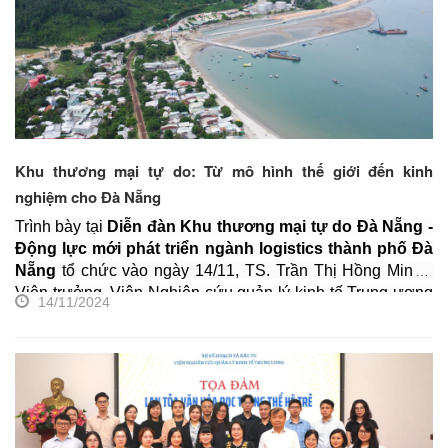
chuyên gia kinh tế, đại diện các Bộ ngành, các cán bộ
nghiên cứu và cơ quan truyền thông đến đưa tin.
Khu thương mại tự do: Từ mô hình thế giới đến kinh
nghiệm cho Đà Nẵng
Trình bày tại
Diễn đàn Khu thương mại tự do Đà Nẵng -
Động lực mới phát triển ngành logistics thành phố Đà
Nẵng
tổ chức vào ngày 14/11, TS. Trần Thị Hồng Minh -
Viện trưởng, Viện Nghiên cứu quản lý kinh tế Trung ương
14/11/2024
(CIEM) cho biết, trong bối cảnh toàn cầu hóa ngày càng
sâu rộng và Cách mạng Công nghiệp 4.0 tiếp tục mang lại
những thay đổi vượt bậc, mô hình khu thương mại tự do
đã chứng minh vai trò quan trọng trong thúc đẩy kinh tế -
xã hội tại nhiều quốc gia...