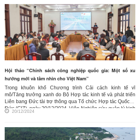
TS.Trần Thị Hồng Minh, Viện trưởng CIEM và ông Dennis
Quennet, Cố vấn trưởng Chương trình Cải cách kinh tế vĩ
mô/Tăng trưởng xanh, GIZ đồng chủ trì Hội thảo. Tham dự
Hội thảo có các cơ quan ban ngành, các tổ chức quốc tế,
các Viện Nghiên cứu, các chuyên gia trong nước và quốc
tế cùng đông đảo cơ quan thông tấn báo chí đến đưa tin.
Hội thảo “Chính sách công nghiệp quốc gia: Một số xu
hướng mới và tầm nhìn cho Việt Nam”
Trong khuôn khổ Chương trình Cải cách kinh tế vĩ
mô/Tăng trưởng xanh do Bộ Hợp tác kinh tế và phát triển
Liên bang Đức tài trợ thông qua Tổ chức Hợp tác Quốc tế
Đức (GIZ), ngày 20/12/2024, Viện Nghiên cứu quản lý kinh
20/12/2024
tế Trung ương (CIEM) tổ chức Hội thảo
“Chính sách
công nghiệp quốc gia: Một số xu hướng mới và tầm
nhìn cho Việt Nam”
. TS. Trần Thị Hồng Minh, Viện
trưởng CIEM chủ trì Hội thảo. Tham dự Hội thảo có các