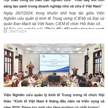
thông qua tại Quyết định số 687/QĐ-TTg.
sáng tạo xanh trong doanh nghiệp nhỏ và vừa ở Việt Nam”
Ngày 26/7/2024, trong khuôn khổ hợp tác giữa Việ
n
Nghiên cứu quản lý kinh tế Trung ương
(
CIEM
)
và Đại sứ
quán Đan Mạch tại Việt Nam, CIEM
t
ổ chức Hội thảo công
bố Báo
cáo
nghiên cứu “
Thúc đẩy đổi mới sáng tạo xanh
29/07/2024
trong doanh nghiệp nhỏ và vừa ở Việt Nam”.
Ông
Nguyễn Hoa Cương, Phó Viện trưởng CIEM
và
bà Mette
Ekeroth – Đại biện lâm thời Đại sứ quán Đan Mạch tại Việt
Nam
đồng chủ trì Hội thảo. Tham dự Hội thảo có các đại
diện đến từ các cơ quan, ban ngành,
v
iện
n
ghiên cứu,
h
iệp
hội doanh nghiệp, các chuyên gia kinh tế và
cơ quan
truyền thông đến đưa tin.
Viện Nghiên cứu quản lý kinh tế Trung ương tổ chức Hội
thảo “Kinh tế Việt Nam 6 tháng đầu năm và triển vọng cả
năm 2024: Động lực mới cho tăng trưởng có chất lượng”