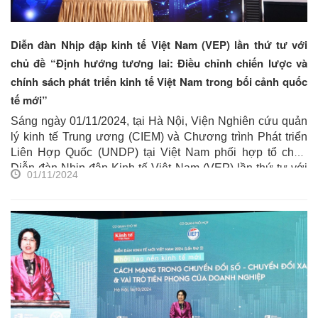
Diễn đàn Nhịp đập kinh tế Việt Nam (VEP) lần thứ tư với
chủ đề “Định hướng tương lai: Điều chỉnh chiến lược và
chính sách phát triển kinh tế Việt Nam trong bối cảnh quốc
tế mới”
Sáng ngày 01/11/2024, tại Hà Nội, Viện Nghiên cứu quản
lý kinh tế Trung ương (CIEM) và Chương trình Phát triển
Liên Hợp Quốc (UNDP) tại Việt Nam phối hợp tổ chức
Diễn đàn Nhịp đập Kinh tế Việt Nam (VEP) lần thứ tư với
01/11/2024
chủ đề “Định hướng tương lai: Điều chỉnh chiến lược và
chính sách phát triển kinh tế Việt Nam trong bối cảnh quốc
tế mới”. TS. Trần Thị Hồng Minh, Viện trưởng CIEM và bà
Ramla Khalidi, Trưởng Đại diện thường trú UNDP tại Việt
Nam đồng chủ trì Diễn đàn. Tham dự Diễn đàn có các nhà
lãnh đạo và chuyên gia đại diện một số bộ, ngành Trung
ương, Đại sứ quán tại Việt Nam, khối nghiên cứu, doanh
nghiệp, hiệp hội doanh nghiệp và cơ quan truyền thông
đến đưa tin.