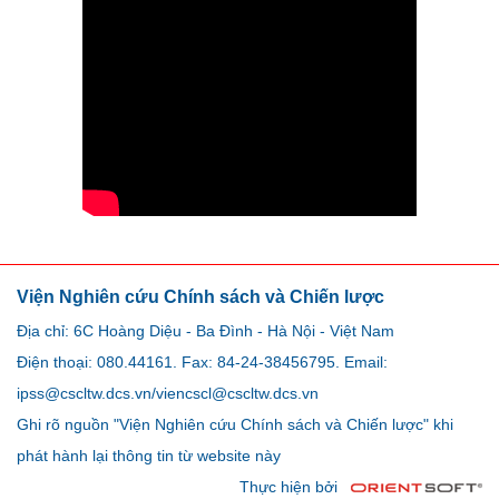
Viện Nghiên cứu Chính sách và Chiến lược
Địa chỉ: 6C Hoàng Diệu - Ba Đình - Hà Nội - Việt Nam
Điện thoại: 080.44161. Fax: 84-24-38456795. Email:
ipss@cscltw.dcs.vn/viencscl@cscltw.dcs.vn
Ghi rõ nguồn "Viện Nghiên cứu Chính sách và Chiến lược" khi
phát hành lại thông tin từ website này
Thực hiện bởi