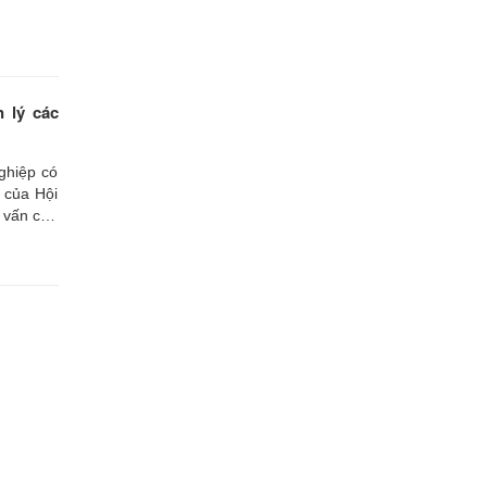
 lý các
ghiệp có
 của Hội
 vấn của