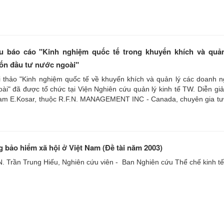
iêu báo cáo "Kinh nghiệm quốc tế trong khuyến khích và quản
ốn đầu tư nước ngoài"
 thảo "Kinh nghiệm quốc tế về khuyến khích và quản lý các doanh n
ài" đã được tổ chức tại Viện Nghiên cứu quản lý kinh tế TW. Diễn giả
liam E.Kosar, thuộc R.F.N. MANAGEMENT INC - Canada, chuyên gia tư
g bảo hiểm xã hội ở Việt Nam (Đề tài năm 2003)
N. Trần Trung Hiếu, Nghiên cứu viên - Ban Nghiên cứu Thể chế kinh tế