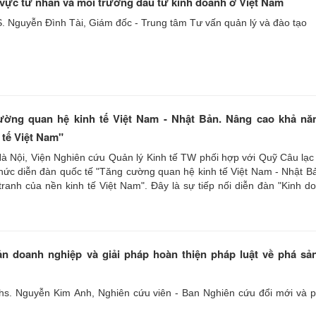
vực tư nhân và môi trường đầu tư kinh doanh ở Việt Nam
S. Nguyễn Đình Tài, Giám đốc - Trung tâm Tư vấn quản lý và đào tạo
ường quan hệ kinh tế Việt Nam - Nhật Bản. Nâng cao khả nă
 tế Việt Nam"
Hà Nội, Viện Nghiên cứu Quản lý Kinh tế TW phối hợp với Quỹ Câu lạc
hức diễn đàn quốc tế "Tăng cường quan hệ kinh tế Việt Nam - Nhật B
ranh của nền kinh tế Việt Nam". Đây là sự tiếp nối diễn đàn "Kinh do
được tổ chức tại Tokyo tháng 1 năm 2002. Đây cũng là một trong nh
n "Sáng kiến chung Việt Nam - Nhật Bản" do Thủ tướng hai nước đề 
ản doanh nghiệp và giải pháp hoàn thiện pháp luật về phá sả
hs. Nguyễn Kim Anh, Nghiên cứu viên - Ban Nghiên cứu đổi mới và ph