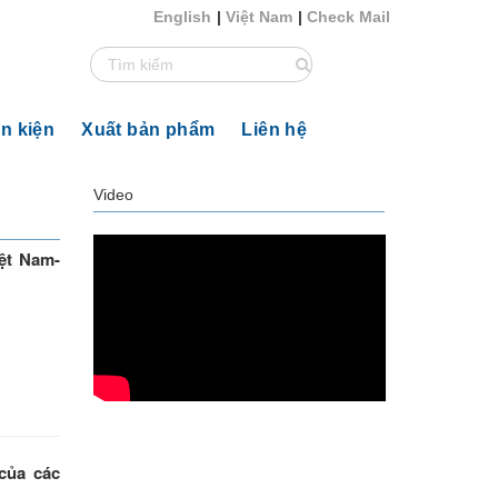
English
|
Việt Nam
|
Check Mail
ăn kiện
Xuất bản phẩm
Liên hệ
Video
iệt Nam-
của các