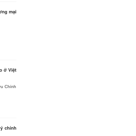
ương mại
o ở Việt
ứu Chính
 ý chính