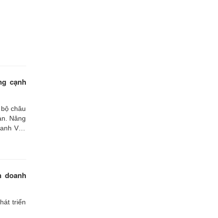
ng cạnh
 bộ châu
ản. Nâng
anh Việt
ững hoạt
xuất vào
n doanh
át triển