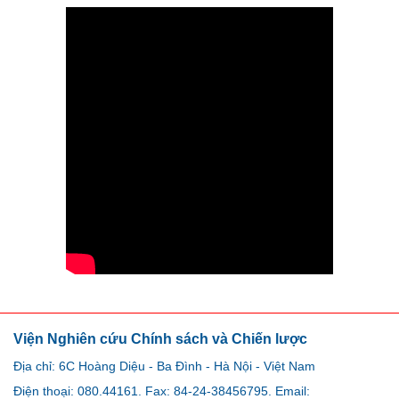
Viện Nghiên cứu Chính sách và Chiến lược
Địa chỉ: 6C Hoàng Diệu - Ba Đình - Hà Nội - Việt Nam
Điện thoại: 080.44161. Fax: 84-24-38456795. Email: