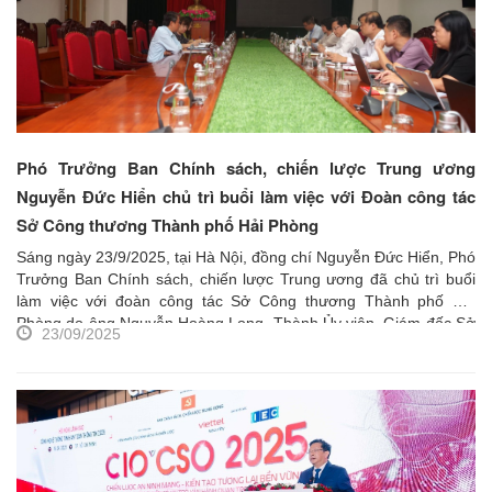
Biên tập, đại diện Tổng công ty Khí Việt Nam, một số đơn
vị của Ban Chính sách, chiến lược Trung ương và nhóm
nghiên cứu Viện Nghiên cứu Chính sách và Chiến lược.
Phó Trưởng Ban Chính sách, chiến lược Trung ương
Nguyễn Đức Hiển chủ trì buổi làm việc với Đoàn công tác
Sở Công thương Thành phố Hải Phòng
Sáng ngày 23/9/2025, tại Hà Nội, đồng chí Nguyễn Đức Hiển, Phó
Trưởng Ban Chính sách, chiến lược Trung ương đã chủ trì buổi
làm việc với đoàn công tác Sở Công thương Thành phố Hải
Phòng do ông Nguyễn Hoàng Long, Thành Ủy viên, Giám đốc Sở
23/09/2025
làm Trưởng đoàn. Tham dự có đồng chí Trần Thị Hồng Minh,
Viện trưởng; đồng chí Nguyễn Hoa Cương, Phó Viện trưởng và
đại diện một số đơn vị của Viện Nghiên cứu Chính sách và Chiến
lược...