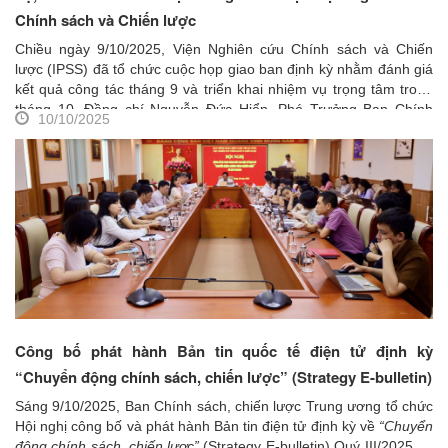
Chính sách và Chiến lược
Chiều ngày 9/10/2025, Viện Nghiên cứu Chính sách và Chiến
lược (IPSS) đã tổ chức cuộc họp giao ban định kỳ nhằm đánh giá
kết quả công tác tháng 9 và triển khai nhiệm vụ trọng tâm trong
tháng 10. Đồng chí Nguyễn Đức Hiển, Phó Trưởng Ban Chính
10/10/2025
sách, chiến lược Trung ương và đồng chí Trần Thị Hồng Minh,
Viện trưởng Viện Nghiên cứu Chính sách và Chiến lược đồng chủ
trì cuộc họp. Cuộc họp có sự tham dự của các đồng chí lãnh đạo
Viện, lãnh đạo các phòng cùng toàn thể viên chức và người lao
động của Viện.
Công bố phát hành Bản tin quốc tế điện tử định kỳ
“Chuyển động chính sách, chiến lược” (Strategy E-bulletin)
Sáng 9/10/2025, Ban Chính sách, chiến lược Trung ương tổ chức
Hội nghị công bố và phát hành Bản tin điện tử định kỳ về
“Chuyển
động chính sách, chiến lược”
(Strategy E-bulletin) Quý III/2025 do