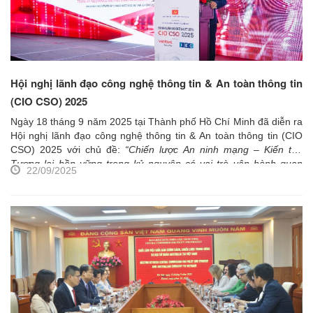
Hội nghị lãnh đạo công nghệ thông tin & An toàn thông tin
(CIO CSO) 2025
Ngày 18 tháng 9 năm 2025 tại Thành phố Hồ Chí Minh đã diễn ra
Hội nghị lãnh đạo công nghệ thông tin & An toàn thông tin (CIO
CSO) 2025 với chủ đề:
“Chiến lược An ninh mạng – Kiến tạo
Tương lai bền vững trong kỷ nguyên có vai trò vận hành quan
22/09/2025
trọng bởi AI”
do Công ty An ninh mạng Viettel và Công ty Cổ phần
Tập đoàn IEC chủ trì tổ chức, Ban Chính sách, chiến lược Trung
ương chỉ đạo về chuyên môn, Viện Nghiên cứu Chính sách và
Chiến lược thuộc Ban đồng hành, hỗ trợ tổ chức...