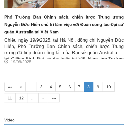
Phó Trưởng Ban Chính sách, chiến lược Trung ương
Nguyễn Đức Hiển chủ trì làm việc với Đoàn công tác Đại sứ
quán Australia tại Việt Nam
Chiều ngày 19/9/2025, tại Hà Nội, đồng chí Nguyễn Đức
Hiển, Phó Trưởng Ban Chính sách, chiến lược Trung
ương đã tiếp đoàn công tác của Đại sứ quán Australia do
bà Gillian Bird, Đại sứ Australia tại Việt Nam làm Trưởng
19/09/2025
đoàn. Tham gia đoàn có ông Ravi Kewalram, Tổng Vụ
trưởng của Bộ Ngoại giao và Thương mại Australia,
Trưởng đoàn đàm phán các hiệp định thương mại. Dự tiếp
có đại diện Viện Nghiên cứu Chính sách và Chiến lược và
««
«
…
3
4
5
6
7
8
9
10
Vụ Kinh tế tổng hợp...
11
12
…
»
»»
Video