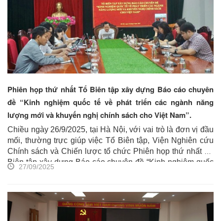
Khách sạn Sheraton Hà Nội
( K5 Nghi Tàm, 11 Đường Xuân
Diệu, Tây Hồ, Hà Nội).
Phiên họp thứ nhất Tổ Biên tập xây dựng Báo cáo chuyên
đề “Kinh nghiệm quốc tế về phát triển các ngành năng
lượng mới và khuyến nghị chính sách cho Việt Nam”.
Chiều ngày 26/9/2025, tại Hà Nội, với vai trò là đơn vị đầu
mối, thường trực giúp việc Tổ Biên tập, Viện Nghiên cứu
Chính sách và Chiến lược tổ chức Phiên họp thứ nhất Tổ
Biên tập xây dựng Báo cáo chuyên đề “Kinh nghiệm quốc
27/09/2025
tế về phát triển các ngành năng lượng mới và khuyến nghị
chính sách cho Việt Nam”. Đồng chí Nguyễn Đức Hiển,
Phó Trưởng Ban Chính sách, chiến lược Trung ương, Tổ
trưởng Tổ Biên tập chủ trì.
Phiên họp được tổ chức kết
hợp trực tiếp và trực tuyến, tham dự có
các thành viên Tổ