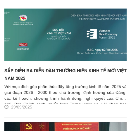
mới. Tuy nhiên, cùng với cơ hội, những thách thức về an ninh
mạng cũng gia tăng, đòi hỏi việc quản trị AI và bảo mật dữ liệu
phải được coi là yêu cầu cấp thiết trong tiến trình chuyển đổi
số.
Dưới sự chỉ đạo chuyên môn của Ban Chính sách, Chiến lược
Trung ương, Viện Nghiên cứu Chính sách và Chiến lược phối hợp
tổ chức chuỗi hội nghị, hội thảo về
khai phá dữ liệu và bảo đảm
an toàn thông tin
.
SẮP DIỄN RA DIỄN ĐÀN THƯỜNG NIÊN KINH TẾ MỚI VIỆT
NAM 2025
Với mục đích góp phần thúc đẩy tăng trưởng kinh tế năm 2025 và
giai đoạn 2026 - 2030 theo chủ trương, định hướng của Đảng,
các kế hoạch, chương trình hành động, nghị quyết của Chính
phủ, Ban Chính sách, chiến lược Trung ương và Hội Khoa học
29/09/2025
Kinh tế Việt Nam đồng chỉ đạo tổ chức Diễn đàn kinh tế mới -
Vietnam New Economy Forum (VNEF 2025) lần thứ 3 năm 2025
với chủ đề
“Sức bật kinh tế Việt Nam: Từ nội lực tới chuỗi giá
trị toàn cầu”
vào
13h00-17h00 ngày 02/10/2025 tại Khách sạn