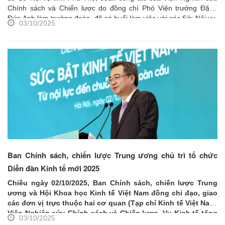
Chính sách và Chiến lược do đồng chí Phó Viện trưởng Đặng
Đức Anh làm trưởng đoàn, đã có buổi làm việc với các Sở: Nội vụ,
03/10/2025
Xây dựng, Tài chính, Công thương, Nông nghiệp và Môi trường.
Tham dự buổi làm việc có Lãnh đạo các Sở và lãnh đạo các
phòng chuyên môn của các Sở và các cán bộ nghiên cứu của
Viện Nghiên cứu Chính sách và Chiến lược.
Ban Chính sách, chiến lược Trung ương chủ trì tổ chức
Diễn đàn Kinh tế mới 2025
Chiều ngày 02/10/2025, Ban Chính sách, chiến lược Trung
ương và Hội Khoa học Kinh tế Việt Nam đồng chỉ đạo, giao
các đơn vị trực thuộc hai cơ quan (Tạp chí Kinh tế Việt Nam,
Viện Nghiên cứu Chính sách và Chiến lược, Vụ Kinh tế tổng
03/10/2025
hợp) đồng chủ trì tổ chức Diễn đàn Kinh tế mới 2025 với chủ