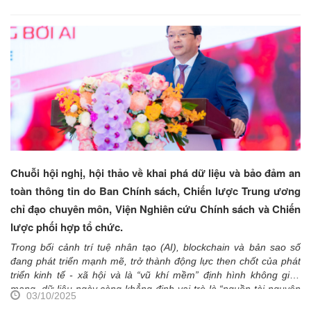
đề “Sức bật kinh tế Việt Nam: Từ nội lực tới chuỗi giá trị
toàn cầu”.
Chuỗi hội nghị, hội thảo về khai phá dữ liệu và bảo đảm an
toàn thông tin do Ban Chính sách, Chiến lược Trung ương
chỉ đạo chuyên môn, Viện Nghiên cứu Chính sách và Chiến
lược phối hợp tổ chức.
Trong bối cảnh trí tuệ nhân tạo (AI), blockchain và bản sao số
đang phát triển mạnh mẽ, trở thành động lực then chốt của phát
triển kinh tế - xã hội và là “vũ khí mềm” định hình không gian
mạng, dữ liệu ngày càng khẳng định vai trò là “nguồn tài nguyên
03/10/2025
quý giá” và “nguyên liệu đầu vào” cho nhiều sản phẩm, dịch vụ