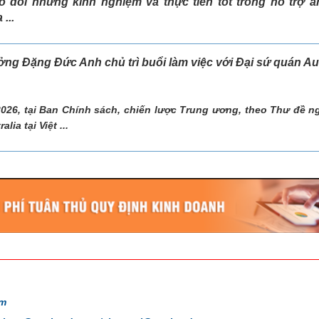
o đổi những kinh nghiệm và thực tiễn tốt trong hỗ trợ a
...
ởng Đặng Đức Anh chủ trì buổi làm việc với Đại sứ quán Aus
026, tại Ban Chính sách, chiến lược Trung ương, theo Thư đề n
lia tại Việt ...
am