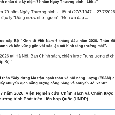
nh nhân dịp kỷ niệm 79 năm Ngày Thương binh - Liệt sĩ
m 79 năm Ngày Thương binh - Liệt sĩ (27/7/1947 – 27/7/2026
g đạo lý "Uống nước nhớ nguồn", "Đền ơn đáp ...
học cấp Bộ “Kinh tế Việt Nam 6 tháng đầu năm 2026: Thúc đẩ
hanh và bền vững gắn với xác lập mô hình tăng trưởng mới”.
2026 tại Hà Nội, Ban Chính sách, chiến lược Trung ương tổ c
cấp Bộ
“
i thảo “Xây dựng Ma trận hạch toán xã hội năng lượng (ESAM) c
ẩy chuyển dịch năng lượng công bằng và chuyển đổi xanh”
7 năm 2026, Viện Nghiên cứu Chính sách và Chiến lược 
ương trình Phát triển Liên hợp Quốc (UNDP) ...