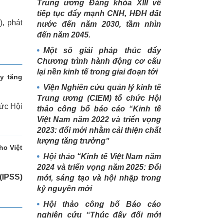
Trung ương Đảng khóa XIII về
tiếp tục đẩy mạnh CNH, HĐH đất
), phát
nước đến năm 2030, tầm nhìn
đến năm 2045.
Một số giải pháp thúc đẩy
Chương trình hành động cơ cấu
lại nền kinh tế trong giai đoạn tới
y tăng
Viện Nghiên cứu quản lý kinh tế
Trung ương (CIEM) tổ chức Hội
hức Hội
thảo công bố báo cáo “Kinh tế
Việt Nam năm 2022 và triển vọng
2023: đổi mới nhằm cải thiện chất
lượng tăng trưởng"
ho Việt
Hội thảo “Kinh tế Việt Nam năm
2024 và triển vọng năm 2025: Đổi
(IPSS)
mới, sáng tạo và hội nhập trong
kỷ nguyên mới
Hội thảo công bố Báo cáo
nghiên cứu “Thúc đẩy đổi mới