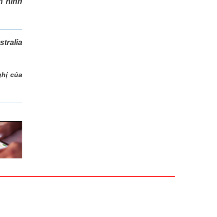
n ninh
tralia
ghị của