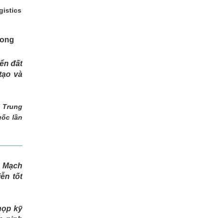
gistics
rong
ển đất
tạo và
 Trung
uốc lần
n Mạch
ễn tốt
họp kỹ