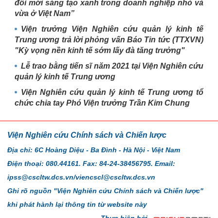
đổi mới sáng tạo xanh trong doanh nghiệp nhỏ và
vừa ở Việt Nam”
Viện trưởng Viện Nghiên cứu quản lý kinh tế
Trung ương trả lời phỏng vấn Báo Tin tức (TTXVN)
"Kỳ vọng nền kinh tế sớm lấy đà tăng trưởng"
Lễ trao bằng tiến sĩ năm 2021 tại Viện Nghiên cứu
quản lý kinh tế Trung ương
Viện Nghiên cứu quản lý kinh tế Trung ương tổ
chức chia tay Phó Viện trưởng Trần Kim Chung
Viện Nghiên cứu Chính sách và Chiến lược
Địa chỉ: 6C Hoàng Diệu - Ba Đình - Hà Nội - Việt Nam
Điện thoại: 080.44161. Fax: 84-24-38456795. Email:
ipss@cscltw.dcs.vn/viencscl@cscltw.dcs.vn
Ghi rõ nguồn "Viện Nghiên cứu Chính sách và Chiến lược"
khi phát hành lại thông tin từ website này