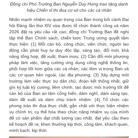
Đồng chí Phó Trưởng Ban Nguyễn Duy Hưng trao tặng danh
hiệu Chiến sĩ thi đua cơ sở cho các cá nhân
Nhấn mạnh nhiệm vụ quan trọng của Ban trong bối cảnh Đại
hội Đảng lần thứ XIV vừa được tổ chức thành công và năm
2026 đặt ra yêu cầu rất cao, đồng chí Trưởng Ban đề nghị
tập thể Ban Chính sách, chiến lược Trung ương quyết tâm
thực hiện: (1) Mỗi cán bộ, công chức, viên chức, người lao
động cần phát huy tư duy độc lập, sáng tạo, đổi mới, khả
năng tổng hợp, đề xuất, tham mưu; (2) Cần đổi mới phương
pháp làm việc, tăng cường ứng dụng công nghệ thông tin,
phối hợp tốt hơn giữa các cá nhân, các đơn vị trong Ban và
các cơ quan bên ngoài, các địa phương; (3) Xây dựng môi
trường làm việc thực sự dân chủ, đoàn kết thống nhất, giữ
gìn kỷ luật kỷ cương, liêm chính, tạo được môi trường tốt để
cán bộ của Ban an tâm cống hiến, dám nghĩ, dám sáng tạo,
dám đề xuất và dám chịu trách nhiệm. (4) Tổ chức các
phong trào thi đua thực chất, gắn chặt với thực hiện nhiệm
vụ chính trị, cụ thể hóa theo chức năng nhiệm vụ của mình
để có sản phẩm đạt chất lượng cao nhất, đạt yêu cầu theo
kế hoạch đề ra; khen thưởng kịp thời, công tâm, khách quan,
minh bạch, kịp thời.