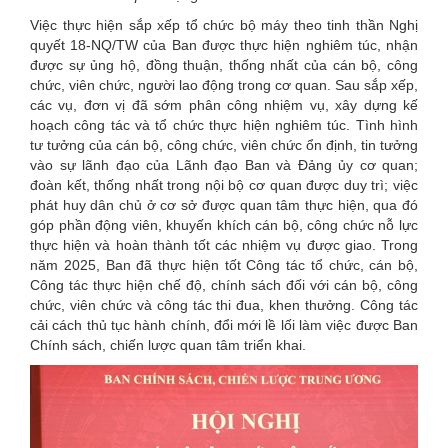
Việc thực hiện sắp xếp tổ chức bộ máy theo tinh thần Nghị
quyết 18-NQ/TW của Ban được thực hiện nghiêm túc, nhận
được sự ủng hộ, đồng thuận, thống nhất của cán bộ, công
chức, viên chức, người lao động trong cơ quan. Sau sắp xếp,
các vụ, đơn vị đã sớm phân công nhiệm vụ, xây dựng kế
hoạch công tác và tổ chức thực hiện nghiêm túc. Tình hình
tư tưởng của cán bộ, công chức, viên chức ổn định, tin tưởng
vào sự lãnh đạo của Lãnh đạo Ban và Đảng ủy cơ quan;
đoàn kết, thống nhất trong nội bộ cơ quan được duy trì; việc
phát huy dân chủ ở cơ sở được quan tâm thực hiện, qua đó
góp phần động viên, khuyến khích cán bộ, công chức nỗ lực
thực hiện và hoàn thành tốt các nhiệm vụ được giao. Trong
năm 2025, Ban đã thực hiện tốt Công tác tổ chức, cán bộ,
Công tác thực hiện chế độ, chính sách đối với cán bộ, công
chức, viên chức và công tác thi đua, khen thưởng. Công tác
cải cách thủ tục hành chính, đổi mới lề lối làm việc được Ban
Chính sách, chiến lược quan tâm triển khai.