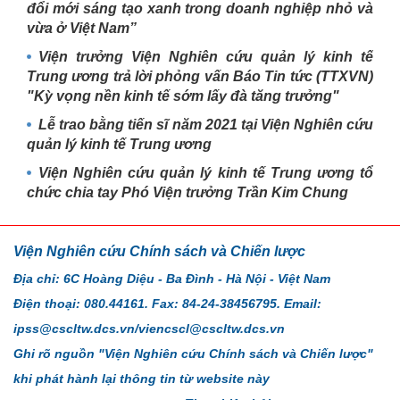
đổi mới sáng tạo xanh trong doanh nghiệp nhỏ và
vừa ở Việt Nam”
Viện trưởng Viện Nghiên cứu quản lý kinh tế
Trung ương trả lời phỏng vấn Báo Tin tức (TTXVN)
"Kỳ vọng nền kinh tế sớm lấy đà tăng trưởng"
Lễ trao bằng tiến sĩ năm 2021 tại Viện Nghiên cứu
quản lý kinh tế Trung ương
Viện Nghiên cứu quản lý kinh tế Trung ương tổ
chức chia tay Phó Viện trưởng Trần Kim Chung
Viện Nghiên cứu Chính sách và Chiến lược
Địa chỉ: 6C Hoàng Diệu - Ba Đình - Hà Nội - Việt Nam
Điện thoại: 080.44161. Fax: 84-24-38456795. Email:
ipss@cscltw.dcs.vn/viencscl@cscltw.dcs.vn
Ghi rõ nguồn "Viện Nghiên cứu Chính sách và Chiến lược"
khi phát hành lại thông tin từ website này