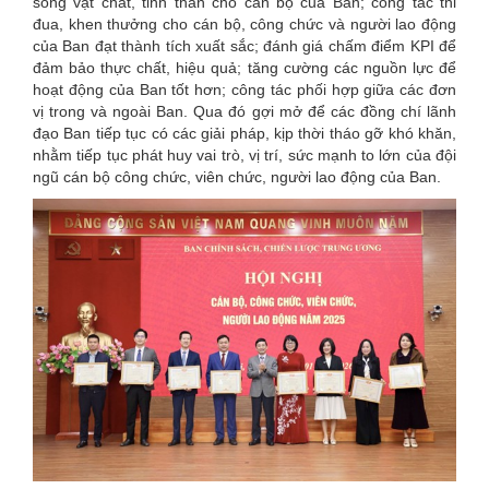
sống vật chất, tinh thần cho cán bộ của Ban; công tác thi
đua, khen thưởng cho cán bộ, công chức và người lao động
của Ban đạt thành tích xuất sắc; đánh giá chấm điểm KPI để
đảm bảo thực chất, hiệu quả; tăng cường các nguồn lực để
hoạt động của Ban tốt hơn; công tác phối hợp giữa các đơn
vị trong và ngoài Ban. Qua đó gợi mở để các đồng chí lãnh
đạo Ban tiếp tục có các giải pháp, kịp thời tháo gỡ khó khăn,
nhằm tiếp tục phát huy vai trò, vị trí, sức mạnh to lớn của đội
ngũ cán bộ công chức, viên chức, người lao động của Ban.