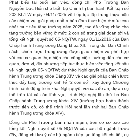
Phát biểu tại buổi làm việc, đồng chí Phó Trưởng Ban
Nguyễn Đức Hiển cho biết, Bộ Chính trị ban hành Kết luận số
203-KL/TW ngày 04/11/2025 về tiếp tục tập trung thực hiện
các nhiệm vụ, giải pháp nhằm bảo đảm thực hiện ở mức cao
nhất mục tiêu tăng trưởng năm 2025, tạo đà vững chắc cho
tăng trưởng bền vững ở mức 2 con số trong giai đoạn tới và
tổng kết Nghị quyết số 05-NQ/TW, ngày 01/11/2016 của Ban
Chấp hành Trung ương Đảng khoá XII. Trong đó, Ban Chính
sách, chiến lược Trung ương được giao nhiệm vụ phối hợp
với các cơ quan thực hiện các công việc: hướng dẫn các cơ
quan, đơn vị, địa phương tiếp tục thực hiện việc tổng kết sâu
về Nghị quyết 05-NQ/TW; dự thảo Nghị quyết của Ban Chấp
hành Trung ương khóa Đảng XIV về các giải pháp chiến lược
thúc đẩy tăng trưởng kinh tế “2 con số”; xây dựng Chương
trình hành động triển khai Nghị quyết với các đề án, dự án cụ
thể trên tất cả các lĩnh vực, trình Hội nghị lần thứ ba Ban
Chấp hành Trung ương khóa XIV (trường hợp hoàn thành
trước tiến độ, có thể trình Hội nghị lần thứ hai Ban Chấp
hành Trung ương khóa XIV).
Đồng chí Phó Trưởng Ban nhấn mạnh, trên cơ sở báo cáo
tổng kết Nghị quyết số 05-NQ/TW của các bộ ngành trước
đây, đồng chí lưu ý các bộ ngành tiếp tục tổng kết chi tiết, cụ