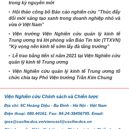
trong kỷ nguyên mới
Hội thảo công bố Báo cáo nghiên cứu “Thúc đẩy
đổi mới sáng tạo xanh trong doanh nghiệp nhỏ và
vừa ở Việt Nam”
Viện trưởng Viện Nghiên cứu quản lý kinh tế
Trung ương trả lời phỏng vấn Báo Tin tức (TTXVN)
"Kỳ vọng nền kinh tế sớm lấy đà tăng trưởng"
Lễ trao bằng tiến sĩ năm 2021 tại Viện Nghiên cứu
quản lý kinh tế Trung ương
Viện Nghiên cứu quản lý kinh tế Trung ương tổ
chức chia tay Phó Viện trưởng Trần Kim Chung
Viện Nghiên cứu Chính sách và Chiến lược
Địa chỉ: 6C Hoàng Diệu - Ba Đình - Hà Nội - Việt Nam
Điện thoại: 080.44161. Fax: 84-24-38456795. Email:
ipss@cscltw.dcs.vn/viencscl@cscltw.dcs.vn