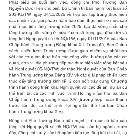
Phát biểu tại buổi làm việc, đồng chí Phó Trưởng Ban
Nguyễn Đức Hiển cho biết, Bộ Chính trị ban hành Kết luận số
203-KL/TW ngày 04/11/2025 về tiếp tục tập trung thực hiện
các nhiệm vụ, giải pháp nhằm bảo đảm thực hiện ở mức cao
nhất mục tiêu tăng trưởng năm 2025, tạo đà vững chắc cho
tăng trưởng bền vững ở mức 2 con số trong giai đoạn tới và
tổng kết Nghị quyết số 05-NQ/TW, ngày 01/11/2016 của Ban
Chấp hành Trung ương Đảng khoá XII. Trong đó, Ban Chính
sách, chiến lược Trung ương được giao nhiệm vụ phối hợp
với các cơ quan thực hiện các công việc: hướng dẫn các cơ
quan, đơn vị, địa phương tiếp tục thực hiện việc tổng kết sâu
về Nghị quyết 05-NQ/TW; dự thảo Nghị quyết của Ban Chấp
hành Trung ương khóa Đảng XIV về các giải pháp chiến lược
thúc đẩy tăng trưởng kinh tế “2 con số”; xây dựng Chương
trình hành động triển khai Nghị quyết với các đề án, dự án cụ
thể trên tất cả các lĩnh vực, trình Hội nghị lần thứ ba Ban
Chấp hành Trung ương khóa XIV (trường hợp hoàn thành
trước tiến độ, có thể trình Hội nghị lần thứ hai Ban Chấp
hành Trung ương khóa XIV).
Đồng chí Phó Trưởng Ban nhấn mạnh, trên cơ sở báo cáo
tổng kết Nghị quyết số 05-NQ/TW của các bộ ngành trước
đây, đồng chí lưu ý các bộ ngành tiếp tục tổng kết chi tiết, cụ