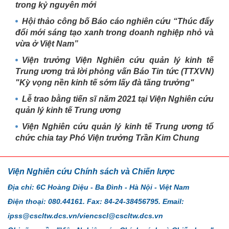
trong kỷ nguyên mới
Hội thảo công bố Báo cáo nghiên cứu “Thúc đẩy
đổi mới sáng tạo xanh trong doanh nghiệp nhỏ và
vừa ở Việt Nam”
Viện trưởng Viện Nghiên cứu quản lý kinh tế
Trung ương trả lời phỏng vấn Báo Tin tức (TTXVN)
"Kỳ vọng nền kinh tế sớm lấy đà tăng trưởng"
Lễ trao bằng tiến sĩ năm 2021 tại Viện Nghiên cứu
quản lý kinh tế Trung ương
Viện Nghiên cứu quản lý kinh tế Trung ương tổ
chức chia tay Phó Viện trưởng Trần Kim Chung
Viện Nghiên cứu Chính sách và Chiến lược
Địa chỉ: 6C Hoàng Diệu - Ba Đình - Hà Nội - Việt Nam
Điện thoại: 080.44161. Fax: 84-24-38456795. Email:
ipss@cscltw.dcs.vn/viencscl@cscltw.dcs.vn