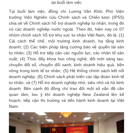
tại buổi làm việc
Tại buổi làm việc, đồng chí Lương Văn Khôi, Phó Viện
trưởng Viện Nghiên cứu Chính sách và Chiến lược (IPSS)
chia sẻ về Chính sách hỗ trợ doanh nghiệp tư nhân, trong đó
có các doanh nghiệp nước ngoài. Theo đó, hiện nay có 07
nhóm chính sách hỗ trợ khu vực tư nhân Việt Nam, đó là: (1)
Cải cách thể chế, môi trường kinh doanh, hạ tầng kinh
doanh; (2) Các biện pháp tăng cường bảo vệ quyền tài sản
tư nhân; (3) Hỗ trợ tiếp cận các nguồn lực, các nhân tố sản
xuất; (4) Thúc đẩy khoa học công nghệ, đổi mới sáng tạo,
chuyển đổi số, chuyển đổi xanh, kinh doanh hiệu quả, bền
vững trong kinh tế tư nhân; (5) Hệ thống chính sách kết nối
doanh nghiệp; (6) Chính sách phát triển các tập đoàn kinh tế
tư nhân; và (7) Hỗ trợ doanh nghiệp nhỏ, siêu nhỏ và hộ kinh
doanh. Bên cạnh đó đồng chí trao đổi một số vấn đề cần
quan tâm, lưu ý khi doanh nghiệp New Zealand lên kế
hoạch, tiếp cận thị trường và tiến hành kinh doanh tại Việt
Nam.