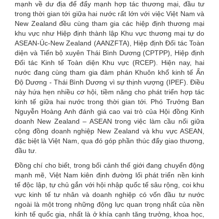
mạnh về dư địa để đẩy mạnh hợp tác thương mại, đầu tư
trong thời gian tới giữa hai nước rất lớn với việc Việt Nam và
New Zealand đều cùng tham gia các hiệp định thương mại
khu vực như Hiệp định thành lập Khu vực thương mại tự do
ASEAN-Úc-New Zealand (AANZFTA), Hiệp định Đối tác Toàn
diện và Tiến bộ xuyên Thái Bình Dương (CPTPP), Hiệp định
Đối tác Kinh tế Toàn diện Khu vực (RCEP). Hiện nay, hai
nước đang cùng tham gia đàm phán Khuôn khổ kinh tế Ấn
Độ Dương - Thái Bình Dương vì sự thịnh vượng (IPEF). Điều
này hứa hẹn nhiều cơ hội, tiềm năng cho phát triển hợp tác
kinh tế giữa hai nước trong thời gian tới. Phó Trưởng Ban
Nguyễn Hoàng Anh đánh giá cao vai trò của Hội đồng Kinh
doanh New Zealand – ASEAN trong việc làm cầu nối giữa
cộng đồng doanh nghiệp New Zealand và khu vực ASEAN,
đặc biệt là Việt Nam, qua đó góp phần thúc đẩy giao thương,
đầu tư.
Đồng chí cho biết, trong bối cảnh thế giới đang chuyển động
mạnh mẽ, Việt Nam kiên định đường lối phát triển nền kinh
tế độc lập, tự chủ gắn với hội nhập quốc tế sâu rộng, coi khu
vực kinh tế tư nhân và doanh nghiệp có vốn đầu tư nước
ngoài là một trong những động lực quan trọng nhất của nền
kinh tế quốc gia, nhất là ở khía cạnh tăng trưởng, khoa học,