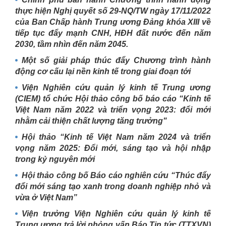
thực hiện Nghị quyết số 29-NQ/TW ngày 17/11/2022
của Ban Chấp hành Trung ương Đảng khóa XIII về
tiếp tục đẩy mạnh CNH, HĐH đất nước đến năm
2030, tầm nhìn đến năm 2045.
Một số giải pháp thúc đẩy Chương trình hành
động cơ cấu lại nền kinh tế trong giai đoạn tới
Viện Nghiên cứu quản lý kinh tế Trung ương
(CIEM) tổ chức Hội thảo công bố báo cáo “Kinh tế
Việt Nam năm 2022 và triển vọng 2023: đổi mới
nhằm cải thiện chất lượng tăng trưởng"
Hội thảo “Kinh tế Việt Nam năm 2024 và triển
vọng năm 2025: Đổi mới, sáng tạo và hội nhập
trong kỷ nguyên mới
Hội thảo công bố Báo cáo nghiên cứu “Thúc đẩy
đổi mới sáng tạo xanh trong doanh nghiệp nhỏ và
vừa ở Việt Nam”
Viện trưởng Viện Nghiên cứu quản lý kinh tế
Trung ương trả lời phỏng vấn Báo Tin tức (TTXVN)