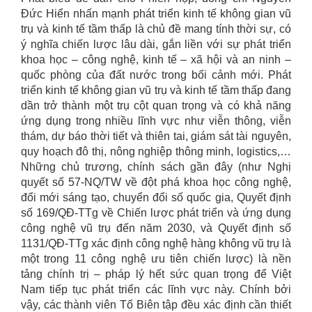
Đức Hiển nhấn mạnh phát triển kinh tế không gian vũ
trụ và kinh tế tầm thấp là chủ đề mang tính thời sự, có
ý nghĩa chiến lược lâu dài, gắn liền với sự phát triển
khoa học – công nghệ, kinh tế – xã hội và an ninh –
quốc phòng của đất nước trong bối cảnh mới. Phát
triển kinh tế không gian vũ trụ và kinh tế tầm thấp đang
dần trở thành một trụ cột quan trọng và có khả năng
ứng dụng trong nhiều lĩnh vực như viễn thông, viễn
thám, dự báo thời tiết và thiên tai, giám sát tài nguyên,
quy hoạch đô thị, nông nghiệp thông minh, logistics,…
Những chủ trương, chính sách gần đây (như Nghị
quyết số 57-NQ/TW về đột phá khoa học công nghệ,
đổi mới sáng tạo, chuyển đổi số quốc gia, Quyết định
số 169/QĐ-TTg về Chiến lược phát triển và ứng dụng
công nghệ vũ trụ đến năm 2030, và Quyết định số
1131/QĐ-TTg xác định công nghệ hàng không vũ trụ là
một trong 11 công nghệ ưu tiên chiến lược) là nền
tảng chính trị – pháp lý hết sức quan trọng để Việt
Nam tiếp tục phát triển các lĩnh vực này. Chính bởi
vậy, các thành viên Tổ Biên tập đều xác định cần thiết